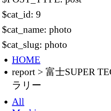
$cat_id: 9
$cat_name: photo
$cat_slug: photo
HOME
report > 富士SUPE
ラリー
All