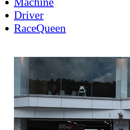
Machine
Driver
RaceQueen