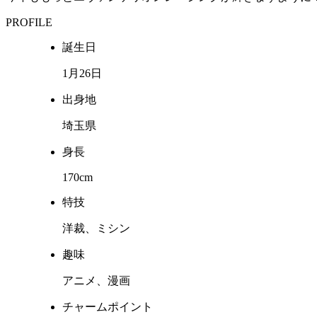
PROFILE
誕生日
1月26日
出身地
埼玉県
身長
170cm
特技
洋裁、ミシン
趣味
アニメ、漫画
チャームポイント