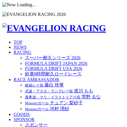
TOP
NEWS
RACING
スーパー耐久シリーズ 2026
FORMULA DRIFT JAPAN 2026
FORMULA DRIFT USA 2026
鈴鹿8時間耐久ロードレース
RACE AMBASSADOR
藤白 玲華
綾波レイ役
渡川 もも
式波・アスカ・ラングレー役
雪野 るな
真希波・マリ・イラストリアス役
チュアン 梨砂子
Monsterガール
河村 理紗
Monsterガール
GOODS
SPONSOR
スポンサー