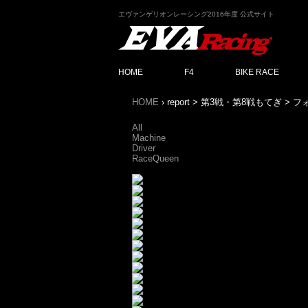
エヴァンゲリオンレーシング2016年度 公式サイト
HOME
F4
BIKE RACE
HOME
report > 第3戦・第8戦もてぎ >
All
Machine
Driver
RaceQueen