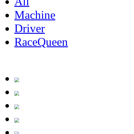
All
Machine
Driver
RaceQueen