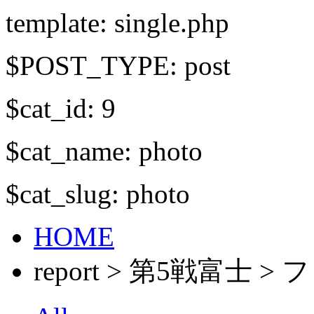
template: single.php
$POST_TYPE: post
$cat_id: 9
$cat_name: photo
$cat_slug: photo
HOME
report > 第5戦富士